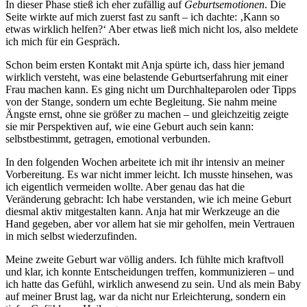
In dieser Phase stieß ich eher zufällig auf
Geburtsemotionen
. Die
Seite wirkte auf mich zuerst fast zu sanft – ich dachte: ‚Kann so
etwas wirklich helfen?‘ Aber etwas ließ mich nicht los, also meldete
ich mich für ein Gespräch.
Schon beim ersten Kontakt mit Anja spürte ich, dass hier jemand
wirklich versteht, was eine belastende Geburtserfahrung mit einer
Frau machen kann. Es ging nicht um Durchhalteparolen oder Tipps
von der Stange, sondern um echte Begleitung. Sie nahm meine
Ängste ernst, ohne sie größer zu machen – und gleichzeitig zeigte
sie mir Perspektiven auf, wie eine Geburt auch sein kann:
selbstbestimmt, getragen, emotional verbunden.
In den folgenden Wochen arbeitete ich mit ihr intensiv an meiner
Vorbereitung. Es war nicht immer leicht. Ich musste hinsehen, was
ich eigentlich vermeiden wollte. Aber genau das hat die
Veränderung gebracht: Ich habe verstanden, wie ich meine Geburt
diesmal aktiv mitgestalten kann. Anja hat mir Werkzeuge an die
Hand gegeben, aber vor allem hat sie mir geholfen, mein Vertrauen
in mich selbst wiederzufinden.
Meine zweite Geburt war völlig anders. Ich fühlte mich kraftvoll
und klar, ich konnte Entscheidungen treffen, kommunizieren – und
ich hatte das Gefühl, wirklich anwesend zu sein. Und als mein Baby
auf meiner Brust lag, war da nicht nur Erleichterung, sondern ein