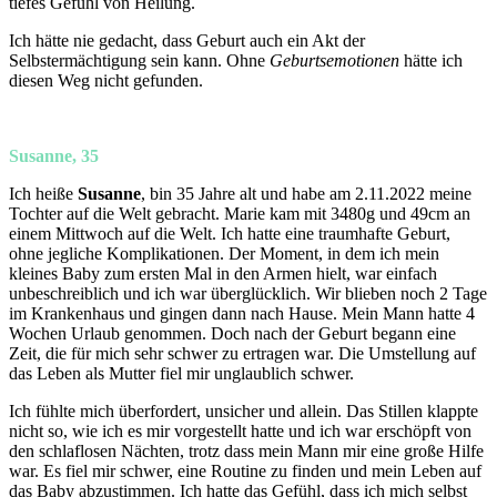
tiefes Gefühl von Heilung.
Ich hätte nie gedacht, dass Geburt auch ein Akt der
Selbstermächtigung sein kann. Ohne
Geburtsemotionen
hätte ich
diesen Weg nicht gefunden.
Susanne, 35
Ich heiße
Susanne
, bin 35 Jahre alt und habe am 2.11.2022 meine
Tochter auf die Welt gebracht. Marie kam mit 3480g und 49cm an
einem Mittwoch auf die Welt. Ich hatte eine traumhafte Geburt,
ohne jegliche Komplikationen. Der Moment, in dem ich mein
kleines Baby zum ersten Mal in den Armen hielt, war einfach
unbeschreiblich und ich war überglücklich. Wir blieben noch 2 Tage
im Krankenhaus und gingen dann nach Hause. Mein Mann hatte 4
Wochen Urlaub genommen. Doch nach der Geburt begann eine
Zeit, die für mich sehr schwer zu ertragen war. Die Umstellung auf
das Leben als Mutter fiel mir unglaublich schwer.
Ich fühlte mich überfordert, unsicher und allein. Das Stillen klappte
nicht so, wie ich es mir vorgestellt hatte und ich war erschöpft von
den schlaflosen Nächten, trotz dass mein Mann mir eine große Hilfe
war. Es fiel mir schwer, eine Routine zu finden und mein Leben auf
das Baby abzustimmen. Ich hatte das Gefühl, dass ich mich selbst