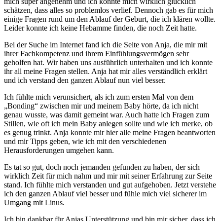
mich super angenehm und ich konnte mich wirklich glücklich
schätzen, dass alles so problemlos verlief. Dennoch gab es für mich
einige Fragen rund um den Ablauf der Geburt, die ich klären wollte.
Leider konnte ich keine Hebamme finden, die noch Zeit hatte.
Bei der Suche im Internet fand ich die Seite von Anja, die mir mit
ihrer Fachkompetenz und ihrem Einfühlungsvermögen sehr
geholfen hat. Wir haben uns ausführlich unterhalten und ich konnte
ihr all meine Fragen stellen. Anja hat mir alles verständlich erklärt
und ich verstand den ganzen Ablauf nun viel besser.
Ich fühlte mich verunsichert, als ich zum ersten Mal von dem
„Bonding“ zwischen mir und meinem Baby hörte, da ich nicht
genau wusste, was damit gemeint war. Auch hatte ich Fragen zum
Stillen, wie oft ich mein Baby anlegen sollte und wie ich merke, ob
es genug trinkt. Anja konnte mir hier alle meine Fragen beantworten
und mir Tipps geben, wie ich mit den verschiedenen
Herausforderungen umgehen kann.
Es tat so gut, doch noch jemanden gefunden zu haben, der sich
wirklich Zeit für mich nahm und mir mit seiner Erfahrung zur Seite
stand. Ich fühlte mich verstanden und gut aufgehoben. Jetzt verstehe
ich den ganzen Ablauf viel besser und fühle mich viel sicherer im
Umgang mit Linus.
Ich bin dankbar für Anjas Unterstützung und bin mir sicher, dass ich