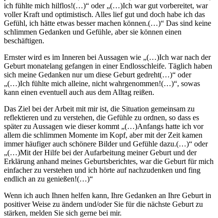
ich fühlte mich hilflos!(…)“ oder „(…)Ich war gut vorbereitet, war
voller Kraft und optimistisch. Alles lief gut und doch habe ich das
Gefühl, ich hätte etwas besser machen können.(…)“ Das sind keine
schlimmen Gedanken und Gefühle, aber sie können einen
beschäftigen.
Ernster wird es im Inneren bei Aussagen wie „(…)Ich war nach der
Geburt monatelang gefangen in einer Endlosschleife. Täglich haben
sich meine Gedanken nur um diese Geburt gedreht(…)“ oder
„(…)Ich fühlte mich alleine, nicht wahrgenommen!(…)“, sowas
kann einen eventuell auch aus dem Alltag reißen.
Das Ziel bei der Arbeit mit mir ist, die Situation gemeinsam zu
reflektieren und zu verstehen, die Gefühle zu ordnen, so dass es
später zu Aussagen wie dieser kommt „(…)Anfangs hatte ich vor
allem die schlimmen Momente im Kopf, aber mit der Zeit kamen
immer häufiger auch schönere Bilder und Gefühle dazu.(…)“ oder
„(…)Mit der Hilfe bei der Aufarbeitung meiner Geburt und der
Erklärung anhand meines Geburtsberichtes, war die Geburt für mich
einfacher zu verstehen und ich hörte auf nachzudenken und fing
endlich an zu genießen!(…)“
Wenn ich auch Ihnen helfen kann, Ihre Gedanken an Ihre Geburt in
positiver Weise zu ändern und/oder Sie für die nächste Geburt zu
stärken, melden Sie sich gerne bei mir.